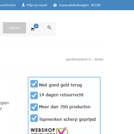
ssortiment
Mijn account
Jouw winkelwagen
-
€
0.00
0
Advies
sportbracestore.nl
»
advies
kopen
l