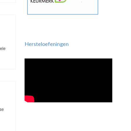
Hersteloefeningen
iele
rse