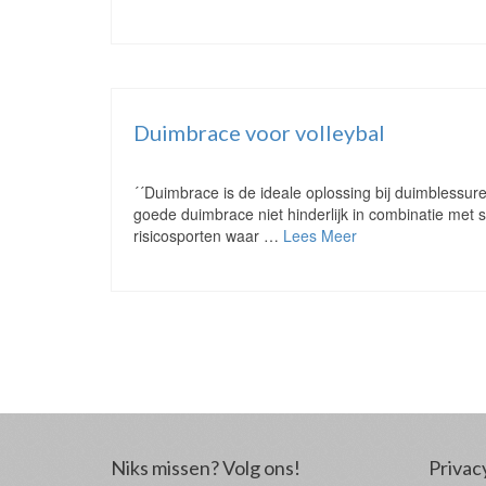
Duimbrace voor volleybal
´´Duimbrace is de ideale oplossing bij duimblessures
goede duimbrace niet hinderlijk in combinatie met 
risicosporten waar …
Lees Meer
Niks missen? Volg ons!
Privac