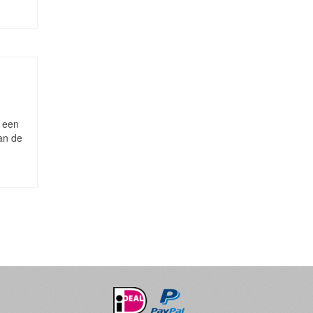
n een
an de