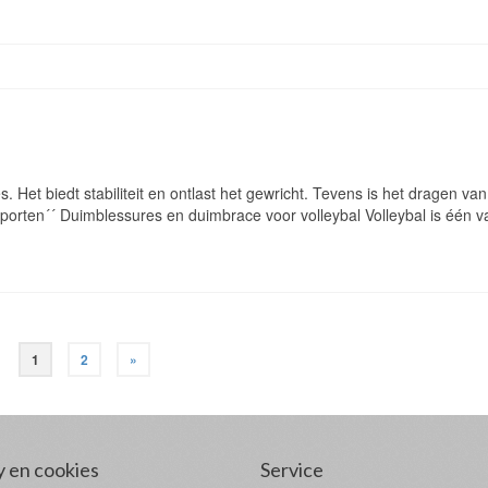
. Het biedt stabiliteit en ontlast het gewricht. Tevens is het dragen va
sporten´´ Duimblessures en duimbrace voor volleybal Volleybal is één v
1
2
»
y en cookies
Service