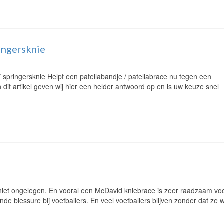
ingersknie
 / springersknie Helpt een patellabandje / patellabrace nu tegen een
dit artikel geven wij hier een helder antwoord op en is uw keuze snel
 niet ongelegen. En vooral een McDavid kniebrace is zeer raadzaam vo
de blessure bij voetballers. En veel voetballers blijven zonder dat ze 