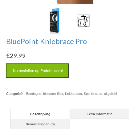
BluePoint Kniebrace Pro
€
29.99
Nu bestellen op Podobrace.nl
Categorieën:
Bandages
,
blessure filter
,
Kniebraces
,
Sportbraces
,
uitgelicht
Beschrijving
Extra informatie
Beoordelingen (0)