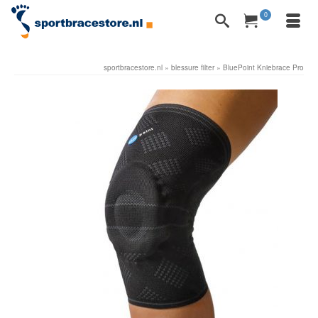
0
sportbracestore.nl
»
blessure filter
»
BluePoint Kniebrace Pro